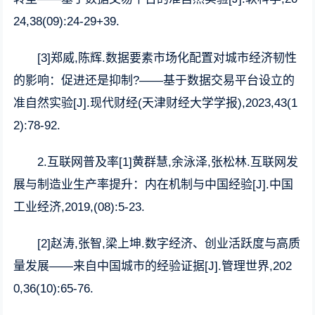
24,38(09):24-29+39.
[3]郑威,陈辉.数据要素市场化配置对城市经济韧性
的影响：促进还是抑制?——基于数据交易平台设立的
准自然实验[J].现代财经(天津财经大学学报),2023,43(1
2):78-92.
2.互联网普及率[1]黄群慧,余泳泽,张松林.互联网发
展与制造业生产率提升：内在机制与中国经验[J].中国
工业经济,2019,(08):5-23.
[2]赵涛,张智,梁上坤.数字经济、创业活跃度与高质
量发展——来自中国城市的经验证据[J].管理世界,202
0,36(10):65-76.