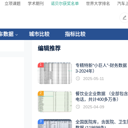
立项课题
学术期刊
诺贝尔获奖名单
世界大学排名
汽车
车数据
城市比较
指标比较
编辑推荐
1
专精特新“小巨人”-财务数据（
3-2024年）
2025-05-11
2
餐饮业企业数据 （全部包
电话，共计400多万条）
2025-04-09
3
全国医院库，含医院、卫生
数据 (118698条)