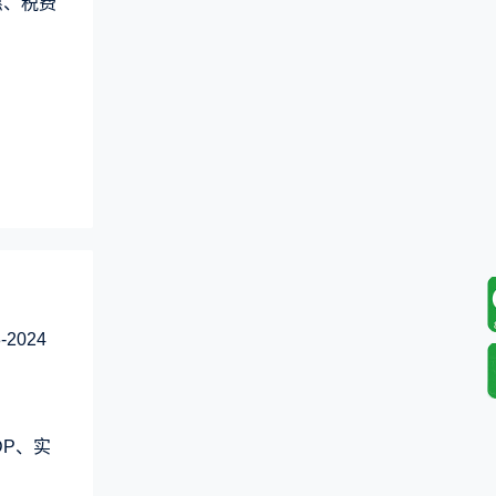
惠、税费
）
2024
DP、实