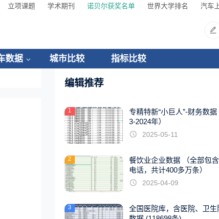
立项课题
学术期刊
诺贝尔获奖名单
世界大学排名
汽车
车数据
城市比较
指标比较
编辑推荐
1
专精特新“小巨人”-财务数据（
3-2024年）
2025-05-11
2
餐饮业企业数据 （全部包
电话，共计400多万条）
2025-04-09
3
全国医院库，含医院、卫生
数据 (118698条)