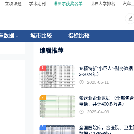
立项课题
学术期刊
诺贝尔获奖名单
世界大学排名
汽车
车数据
城市比较
指标比较
编辑推荐
1
专精特新“小巨人”-财务数据（
3-2024年）
2025-05-11
2
餐饮业企业数据 （全部包
电话，共计400多万条）
2025-04-09
3
全国医院库，含医院、卫生
数据 (118698条)