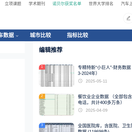
立项课题
学术期刊
诺贝尔获奖名单
世界大学排名
汽车
车数据
城市比较
指标比较
编辑推荐
1
专精特新“小巨人”-财务数据（
3-2024年）
2025-05-11
2
餐饮业企业数据 （全部包
电话，共计400多万条）
2025-04-09
3
全国医院库，含医院、卫生
数据 (118698条)