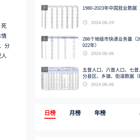
8
1980-2023年中国就业数据
2024-06-29
、死
本情
9
286个地级市快递业务量（20
022年）
、分
2024-06-06
况人
10
五普人口、六普人口、七普
分县区、乡镇、街道数据（E
EL版）
2024-06-06
日榜
月榜
年榜