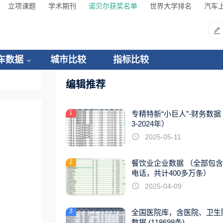
立项课题
学术期刊
诺贝尔获奖名单
世界大学排名
汽车
车数据
城市比较
指标比较
编辑推荐
1
专精特新“小巨人”-财务数据（
3-2024年）
2025-05-11
2
餐饮业企业数据 （全部包
电话，共计400多万条）
2025-04-09
3
全国医院库，含医院、卫生
数据 (118698条)