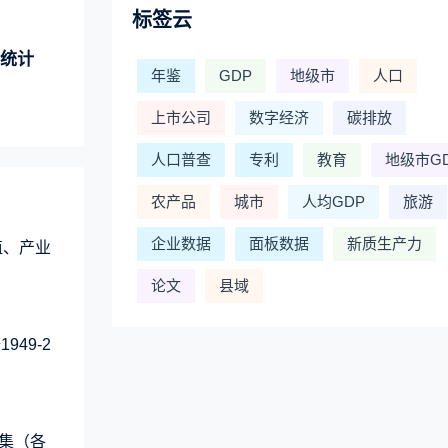
标签云
标统计
年鉴
GDP
地级市
人口
上市公司
数字经济
碳排放
人口普查
专利
教育
地级市G
农产品
城市
人均GDP
旅游
企业数据
面板数据
新质生产力
值、产业
论文
县域
49-2
集（各