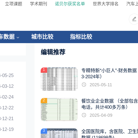
立项课题
学术期刊
诺贝尔获奖名单
世界大学排名
汽车
车数据
城市比较
指标比较
编辑推荐
1
专精特新“小巨人”-财务数据（
-05-25
3-2024年）
2025-05-11
-03-12
-02-24
2
餐饮业企业数据 （全部包
电话，共计400多万条）
-12-22
2025-04-09
-12-21
-12-19
3
全国医院库，含医院、卫生
数据 (118698条)