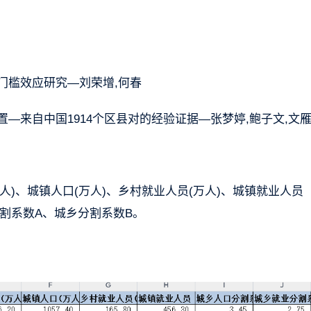
门槛效应研究—刘荣增,何春
置—来自中国1914个区县对的经验证据—张梦婷,鲍子文,文
)、城镇人口(万人)、乡村就业人员(万人)、城镇就业人员
割系数A、城乡分割系数B。