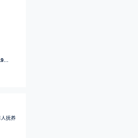
年）
年人抚养