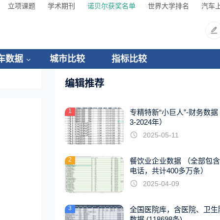
立项课题
学术期刊
诺贝尔获奖名单
世界大学排名
汽车
车数据
城市比较
指标比较
编辑推荐
1
专精特新“小巨人”-财务数据（
3-2024年）
2025-05-11
2
餐饮业企业数据 （全部包
电话，共计400多万条）
2025-04-09
3
全国医院库，含医院、卫生
数据 (118698条)